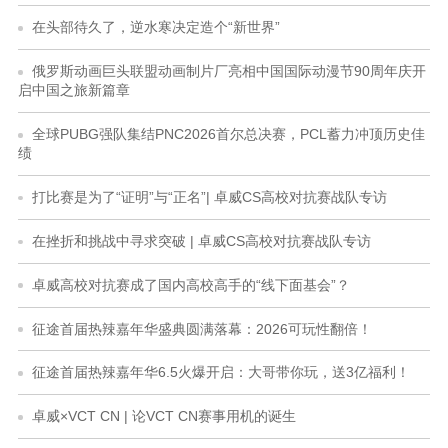
在头部待久了，逆水寒决定造个“新世界”
俄罗斯动画巨头联盟动画制片厂亮相中国国际动漫节90周年庆开
启中国之旅新篇章
​全球PUBG强队集结PNC2026首尔总决赛，PCL蓄力冲顶历史佳
绩
打比赛是为了“证明”与“正名”| 卓威CS高校对抗赛战队专访
在挫折和挑战中寻求突破 | 卓威CS高校对抗赛战队专访
卓威高校对抗赛成了国内高校高手的“线下面基会”？
征途首届热辣嘉年华盛典圆满落幕：2026可玩性翻倍！
征途首届热辣嘉年华6.5火爆开启：大哥带你玩，送3亿福利！
卓威×VCT CN | 论VCT CN赛事用机的诞生