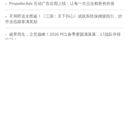
PropellerAds 互动广告近期上线：让每一次点击都更有价值
开局即送全图鉴！《三国：天下归心》成就系统保姆级指引，抄
作业也能拿满奖励
破界而生，立竞巅峰！2026 PCL春季赛圆满落幕，17战队夺得
桂冠！
女主幻视佟掌柜？国产武侠新游《明镜江湖行：朔风起》现已发
售
大战略+三国有没有搞头？国产策略游戏《沙盘战争：三国》正
式发售
PropellerAds 荣获 GGC 2026 “最佳效果营销平台”奖，打造全球
广告新标杆
Xbox和PS5哪个好，我后悔了吗？
甜品级的魔兽代餐？肉鸽独游《Nullpoint Protocol》今日发售