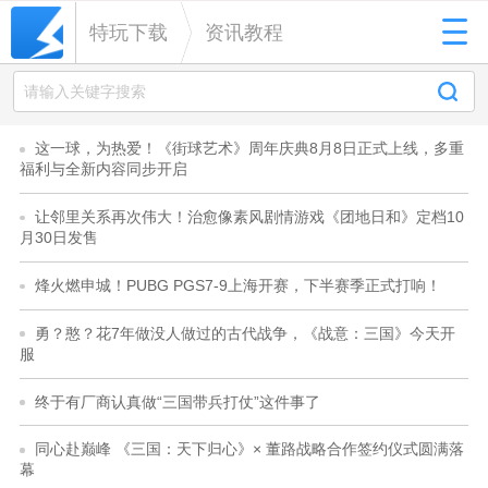
特玩下载
资讯教程
这一球，为热爱！《街球艺术》周年庆典8月8日正式上线，多重
福利与全新内容同步开启
让邻里关系再次伟大！治愈像素风剧情游戏《团地日和》定档10
月30日发售
烽火燃申城！PUBG PGS7-9上海开赛，下半赛季正式打响！
勇？憨？花7年做没人做过的古代战争，《战意：三国》今天开
服
终于有厂商认真做“三国带兵打仗”这件事了
同心赴巅峰 《三国：天下归心》× 董路战略合作签约仪式圆满落
幕