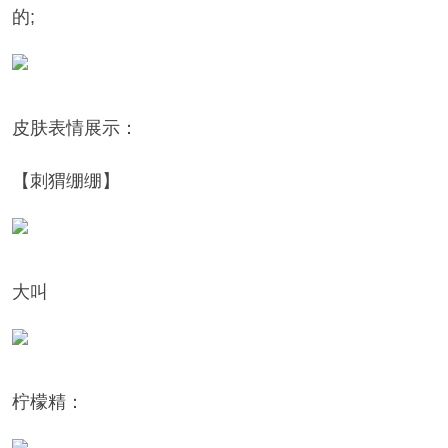
的;
皮肤表情展示：
【刺猬绷绷】
大叫
柠檬精：