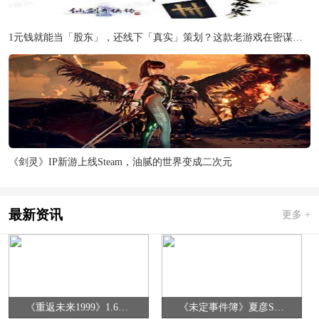
1元钱就能当「股东」，还线下「真实」策划？这款老游戏在密谋什么？
《剑灵》IP新游上线Steam，油腻的世界变成二次元
最新资讯
更多 +
《重返未来1999》1.6版本曲香蒙求活动全关卡攻略汇总
《未定事件簿》夏彦SSR此心安处限时返场