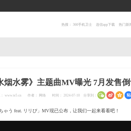
热搜：
360手机卫士
连信app下载
热门新
水烟水雾》主题曲MV曝光 7月发售
源：
www.te5.cn
作者： 网络
时间： 2024-07-10
分享到：
う feat. リリぴ」MV现已公布，让我们一起来看看吧！