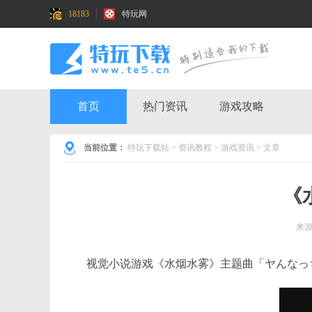
18183
特玩网
首页
热门资讯
游戏攻略
当前位置：
特玩下载站
>
资讯教程
>
游戏资讯
> 文章
《
来
视觉小说游戏《水烟水雾》主题曲「ヤんなっちゃ