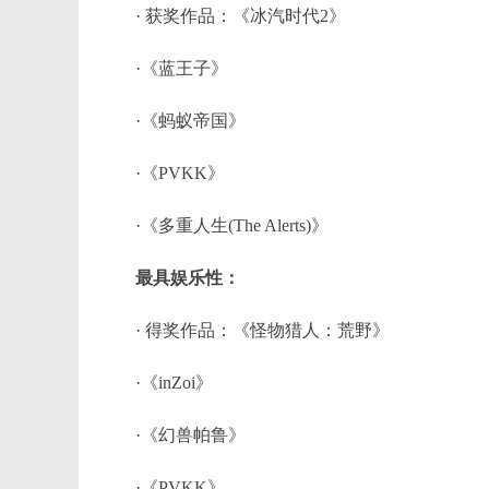
· 获奖作品：《冰汽时代2》
·《蓝王子》
·《蚂蚁帝国》
·《PVKK》
·《多重人生(The Alerts)》
最具娱乐性：
· 得奖作品：《怪物猎人：荒野》
·《inZoi》
·《幻兽帕鲁》
·《PVKK》