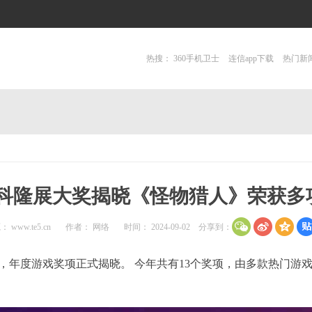
热搜：
360手机卫士
连信app下载
热门新
24科隆展大奖揭晓《怪物猎人》荣获多
源：
www.te5.cn
作者： 网络
时间： 2024-09-02
分享到：
已接近尾声，年度游戏奖项正式揭晓。 今年共有13个奖项，由多款热