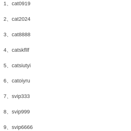
1、cat0919
2、cat2024
3、cat8888
4、catskfllf
5、catsiutyi
6、catoiyru
7、svip333
8、svip999
9、svip6666