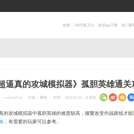
热搜：
360手机卫士
连信app下载
热门新
超逼真的攻城模拟器》孤胆英雄通关
源：
www.te5.cn
作者： 网络
时间： 2025-02-22
分享到：
真的攻城模拟器中孤胆英雄的难度较高，频繁改变作战路线才能
略
，有需要的玩家可以参考。