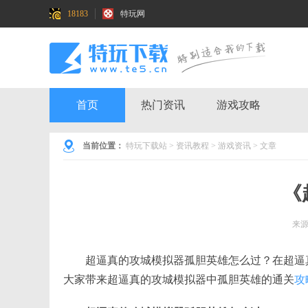
18183
特玩网
首页
热门资讯
游戏攻略
当前位置：
特玩下载站
>
资讯教程
>
游戏资讯
> 文章
《
来
超逼真的攻城模拟器孤胆英雄怎么过？在超逼
大家带来超逼真的攻城模拟器中孤胆英雄的通关
攻