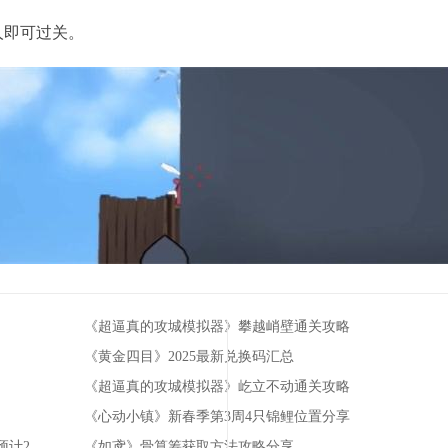
人即可过关。
《超逼真的攻城模拟器》攀越峭壁通关攻略
《黄金四目》2025最新兑换码汇总
《超逼真的攻城模拟器》屹立不动通关攻略
《心动小镇》新春季第3周4只锦鲤位置分享
动作射击游戏《UNYIELDER -不屈者-》宣布推出体验版 预计25年春发售
《如鸢》骨算筹获取方法攻略分享