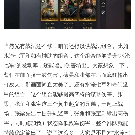
当然光有战法还不够，咱们还得谈谈战法组合。比如
水淹七军和如有神助的组合，这个组合能够提升“水淹
七军”的发动率，还能增加伤害输出。大家想象一下，
曹仁在前面抗一波伤害，徐晃和张郃在后面疯狂输出
打敌人，那画面简直太美了。还有水淹七军和奇门遁
甲的组合，这个组合能够提高武将的谋略伤害。张
梁、张角和张宝这三个黄巾起义的兄弟，一起上战
场，张梁先出手提升规避率，张角和张宝则输出高伤
害，同时施加负面状态降低敌军伤害，整个部队就能
持续稳定输出了。说了这么多，大家是不是对“水淹七