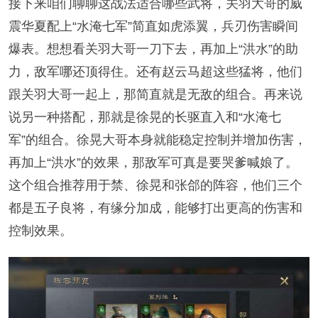
接下来咱们聊聊这战法适合哪些武将，关羽大哥的威
震华夏配上“水淹七军”简直如虎添翼，兵刃伤害瞬间
爆表。想想看关羽大哥一刀下去，再加上“洪水”的助
力，敌军哪还顶得住。还有赵云马超这些猛将，他们
跟关羽大哥一起上，那简直就是无敌的组合。再来说
说另一种搭配，那就是徐晃的长驱直入和“水淹七
军”的组合。徐晃大哥本身就能稳定控制并增加伤害，
再加上“洪水”的效果，那敌军可真是要哭爹喊娘了。
这个组合推荐用于禁、徐晃和张郃的阵容，他们三个
都是五子良将，有缘分加成，能够打出更高的伤害和
控制效果。