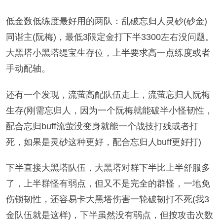
低金数低练度最好用的两队：乱破忘归人灵砂(砂金)
同谐主(阮梅)，最低3限定金打下半3300左右没问题。
大黑塔小黑塔缇宝生存位，上半要求高一点练度或者
手动配轴。
还有一个发现，流萤高配队伍走上，流萤忘归人阮梅
生存(刚需忘归人，因为一个阮梅就能破半小怪韧性，
配合忘归buff流萤没变身就能一个战技打残或者打
死，如果是灵砂这种更好，配合忘归人buff更好打)
下半直接大黑塔队伍，大黑塔对群下半比上半舒服多
了，上半群怪有弱点，但又不是完全的群怪，一地免
伤锁韧性，还容易卡大黑塔伤害一轮破韧打不死(我3
金队伍就是这样)，下半虽然没有弱点，但按攻击次数