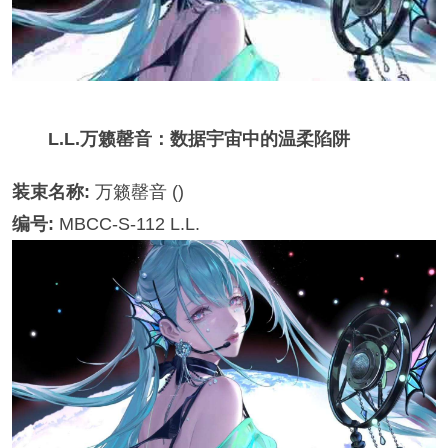
L.L.万籁罄音：数据宇宙中的温柔陷阱
装束名称:
万籁罄音 ()
编号:
MBCC-S-112 L.L.