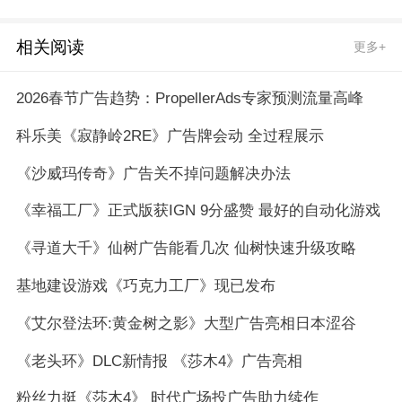
相关阅读
更多+
2026春节广告趋势：PropellerAds专家预测流量高峰
科乐美《寂静岭2RE》广告牌会动 全过程展示
《沙威玛传奇》广告关不掉问题解决办法
《幸福工厂》正式版获IGN 9分盛赞 最好的自动化游戏
《寻道大千》仙树广告能看几次 仙树快速升级攻略
基地建设游戏《巧克力工厂》现已发布
《艾尔登法环:黄金树之影》大型广告亮相日本涩谷
《老头环》DLC新情报 《莎木4》广告亮相
粉丝力挺《莎木4》 时代广场投广告助力续作