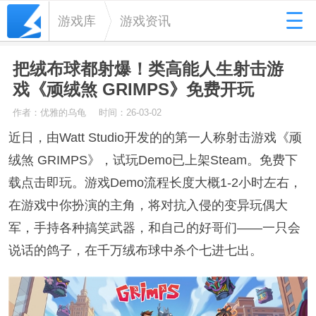
游戏库
游戏资讯
把绒布球都射爆！类高能人生射击游
戏《顽绒煞 GRIMPS》免费开玩
作者：优雅的乌龟
时间：26-03-02
近日，由Watt Studio开发的的第一人称射击游戏《顽
绒煞 GRIMPS》，试玩Demo已上架Steam。免费下
载点击即玩。游戏Demo流程长度大概1-2小时左右，
在游戏中你扮演的主角，将对抗入侵的变异玩偶大
军，手持各种搞笑武器，和自己的好哥们——一只会
说话的鸽子，在千万绒布球中杀个七进七出。