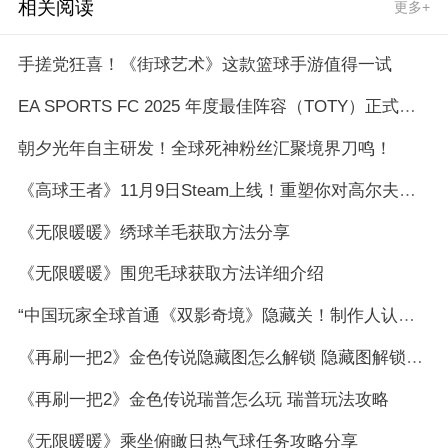
相关阅读
更多+
手搓党狂喜！《街球艺术》这款篮球手游值得一试
EA SPORTS FC 2025 年度最佳阵容（TOTY）正式揭晓 —— 球迷票选的足坛巨星
朝夕光年自主研发！全球死神粉丝汇聚境界刀鸣！
《高球王者》11月9日Steam上线！重塑你对高尔夫的想象！
《无限暖暖》绣球羊毛获取方法分享
《无限暖暖》围兜毛球获取方法详细介绍
“中国玩家全球首通《双影奇境》隐藏关！制作人认证，网友：这是要开环太平洋机甲？”
《再刷一把2》金色传说隐藏图怎么解锁 隐藏图解锁方法
《再刷一把2》金色传说瑞普怎么玩 瑞普玩法攻略
《无限暖暖》乘坐俯瞰日热气球任务攻略分享