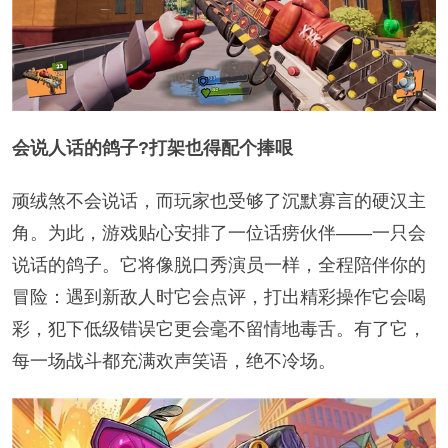
会说人话的鸽子?打架也得配个捧哏
顽绒煞不会说话，而玩家也受够了沉默寡言的硬汉主
角。为此，游戏贴心安排了一位话痨伙伴——一只会
说话的鸽子。它将像脱口秀演员一样，全程陪伴你的
冒险：遇到新敌人时它会点评，打出精彩操作它会喝
彩，犯下低级错误它更会毫不留情地毒舌。有了它，
每一场战斗都充满欢声笑语，绝不冷场。