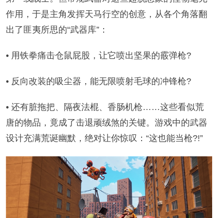
作用，于是主角发挥天马行空的创意，从各个角落翻
出了匪夷所思的“武器库”：
• 用铁拳痛击仓鼠屁股，让它喷出坚果的霰弹枪?
• 反向改装的吸尘器，能无限喷射毛球的冲锋枪?
• 还有脏拖把、隔夜法棍、香肠机枪……这些看似荒
唐的物品，竟成了击退顽绒煞的关键。游戏中的武器
设计充满荒诞幽默，绝对让你惊叹：“这也能当枪?!”