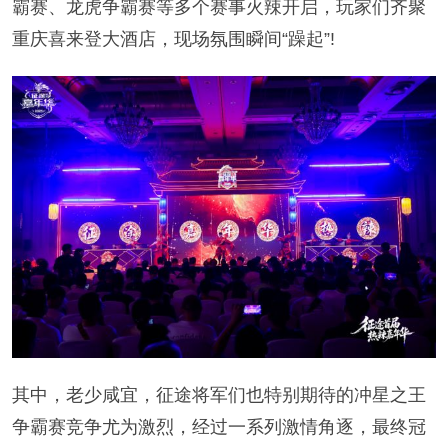
霸赛、龙虎争霸赛等多个赛事火辣开启，玩家们齐聚
重庆喜来登大酒店，现场氛围瞬间“躁起”!
其中，老少咸宜，征途将军们也特别期待的冲星之王
争霸赛竞争尤为激烈，经过一系列激情角逐，最终冠