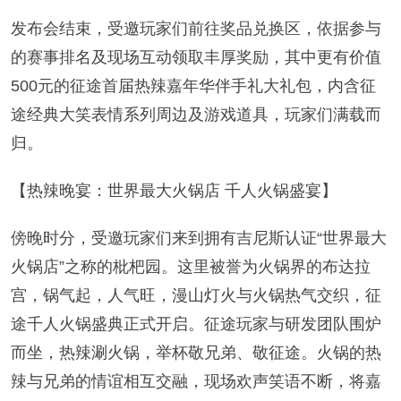
发布会结束，受邀玩家们前往奖品兑换区，依据参与
的赛事排名及现场互动领取丰厚奖励，其中更有价值
500元的征途首届热辣嘉年华伴手礼大礼包，内含征
途经典大笑表情系列周边及游戏道具，玩家们满载而
归。
【热辣晚宴：世界最大火锅店 千人火锅盛宴】
傍晚时分，受邀玩家们来到拥有吉尼斯认证“世界最大
火锅店”之称的枇杷园。这里被誉为火锅界的布达拉
宫，锅气起，人气旺，漫山灯火与火锅热气交织，征
途千人火锅盛典正式开启。征途玩家与研发团队围炉
而坐，热辣涮火锅，举杯敬兄弟、敬征途。火锅的热
辣与兄弟的情谊相互交融，现场欢声笑语不断，将嘉