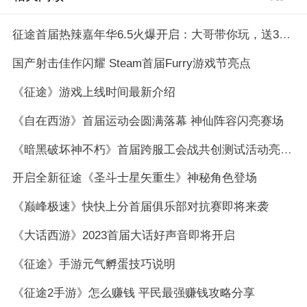
征途首届热辣嘉年华6.5火爆开启：大哥带你玩，送3亿福利！
国产射击佳作闪耀 Steam首届Furry游戏节亮点
《征途》游戏上线时间最新介绍
​《自在西游》首届运动会圆满落幕 神仙阵容闪亮赛场
《暗黑破坏神不朽》首届跨服工会战共创测试活动亮点回顾
开启全新征途《圣斗士星矢重生》神秘角色登场
《巅峰极速》快快上分首届俱乐部对抗赛即将来袭
《大话西游》2023首届大话好声音即将开启
《征途》手游元气孵蛋技巧说明
《征途2手游》怎么赚钱 平民最强赚钱攻略分享